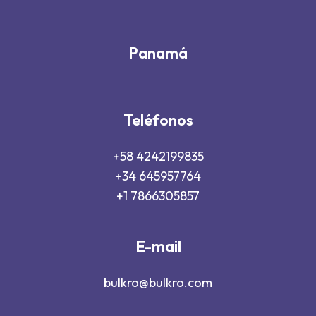
Panamá
Teléfonos
+58 4242199835
+34 645957764
+1 7866305857
E-mail
bulkro@bulkro.com