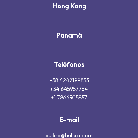
Hong Kong
Panamá
Teléfonos
+58 4242199835
+34 645957764
+1 7866305857
E-mail
bulkro@bulkro.com